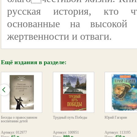
русская история, кто ч
основанные на высокой д
жертвенности и отваги.
Ещё издания в разделе:
Беседы о православном
Трудный путь Победы
Юрий Гагарин
воспитании детей
Артикул: 012977
Артикул: 100951
Артикул: 113195
65 р.
980 р.
450 р.
Цена:
Цена:
Цена: