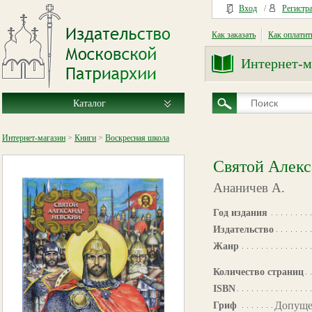
Вход
/
Регистр
Как заказать
Как оплатит
Интернет-м
Каталог
Интернет-магазин
>
Книги
>
Воскресная школа
Святой Алекс
Ананичев А.
Год издания
Издательство
Жанр
Количество страниц
ISBN
Допуще
Гриф