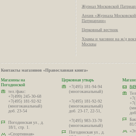
Журнал Московской Патриар
Архив «Журнала Московской
Патриархии»
Церковный вестник
Храмы и часовни на ж/д вок
Москвы
Контакты магазинов «Православная книга»
Магазины на
Церковная утварь
Магази
Погодинской
+7(495) 181-94-94
849
тел./факс:
(многоканальный)
Тел
+7(499) 245-30-68
+7(
+7(495) 181-92-92
+7(495) 181-92-92
+7(
(многоканальный)
(многоканальный)
(мн
доб. 23-54
доб. 23-17, 22-51,
доб
Бак
+7(495) 983-33-70
Погодинская ул., д.
81/
(многоканальный)
18/1, стр. 1.
«Эл
Погодинская ул., д.
«Спортивная»