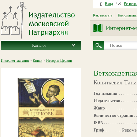
Вход
/
Регистр
Как заказать
Как оплатит
Интернет-м
Каталог
Интернет-магазин
>
Книги
>
История Церкви
Ветхозаветна
Копяткевич Тать
Год издания
Издательство
Жанр
Количество страниц
ISBN
Рекоме
Гриф