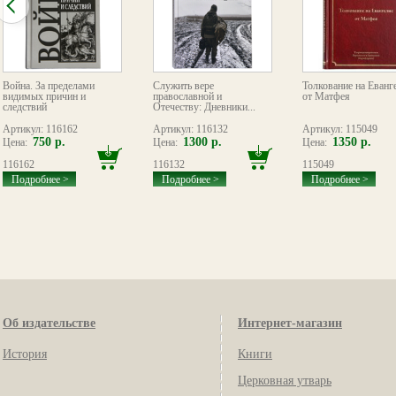
Война. За пределами
Служить вере
Толкование на Еванг
видимых причин и
православной и
от Матфея
следствий
Отечеству: Дневники...
Артикул: 116162
Артикул: 116132
Артикул: 115049
750 р.
1300 р.
1350 р.
Цена:
Цена:
Цена:
116162
116132
115049
Подробнее >
Подробнее >
Подробнее >
Об издательстве
Интернет-магазин
История
Книги
Церковная утварь