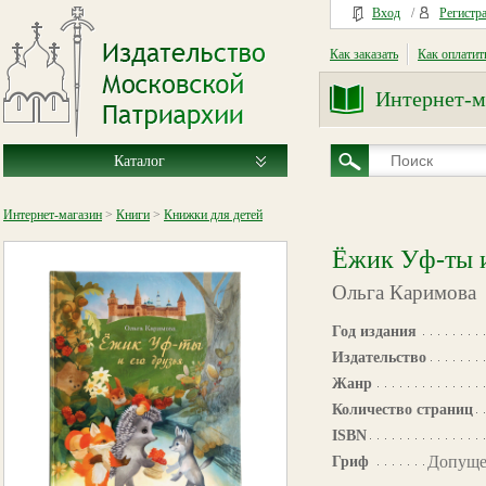
Вход
/
Регистр
Как заказать
Как оплатит
Интернет-м
Каталог
Интернет-магазин
>
Книги
>
Книжки для детей
Ёжик Уф-ты и
Ольга Каримова
Год издания
Издательство
Жанр
Количество страниц
ISBN
Допуще
Гриф