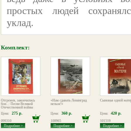
простых людей сохранял
уклад.
Комплект:
Отгремев, закончились
«Нам сдавать Ленинград
Сыновья одной мате
бои...: Песни Великой
нельзя!»
Отечественной войны
275 р.
360 р.
420 р.
Цена:
Цена:
Цена:
099310
100965
101519
Подробнее >
Подробнее >
Подробнее >