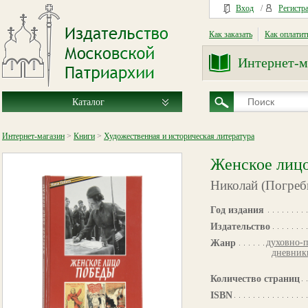
Вход
/
Регистр
Как заказать
Как оплатит
Интернет-м
Каталог
Интернет-магазин
>
Книги
>
Художественная и историческая литература
Женское лиц
Николай (Погреб
Год издания
Издательство
духовно-п
Жанр
дневник
Количество страниц
ISBN