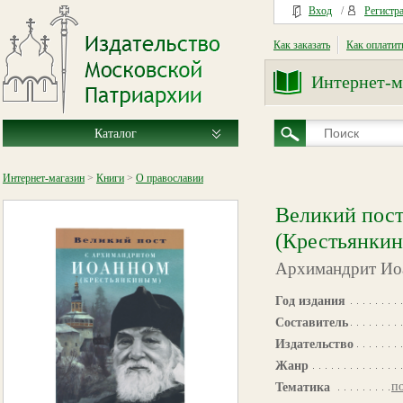
Вход
/
Регистр
Как заказать
Как оплатит
Интернет-м
Каталог
Интернет-магазин
>
Книги
>
О православии
Великий пост
(Крестьянки
Архимандрит Иоа
Год издания
Составитель
Издательство
Жанр
п
Тематика