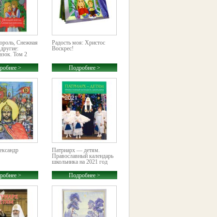
ороль, Снежная
Радость моя: Христос
 другие:
Воскрес!
азок. Том 2
робнее >
Подробнее >
ександр
Патриарх — детям.
Православный календарь
школьника на 2021 год
робнее >
Подробнее >