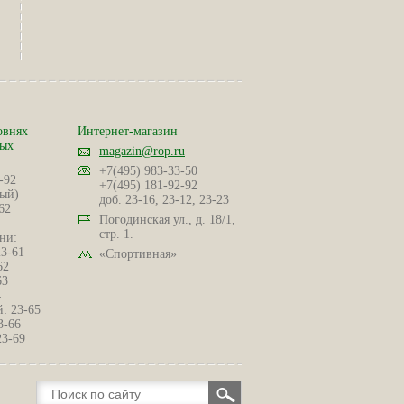
овнях
Интернет-магазин
ных
magazin@rop.ru
+7(495) 983-33-50
-92
+7(495) 181-92-92
ый)
доб. 23-16, 23-12, 23-23
62
Погодинская ул., д. 18/1,
стр. 1.
ни:
23-61
«Спортивная»
62
63
4
: 23-65
3-66
23-69