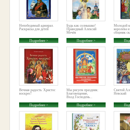
Непобедимый адмирал.
Будь как солнышко!
Молодой к
Раскраска для детей
Праведный Алексий
королева и
Мечёв
сборник ск
Подробнее >
Подробнее >
Под
Вечная радость: Христос
Мы рисуем праздник:
Святой Ал
воскрес!
Благовещение,
Невский
Вход Господень...
Подробнее >
Подробнее >
Под