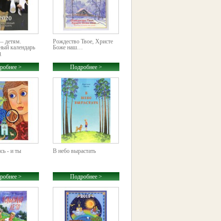
— детям.
Рождество Твое, Христе
ный календарь
Боже наш…
д
робнее >
Подробнее >
ь - и ты
В небо вырастать
робнее >
Подробнее >