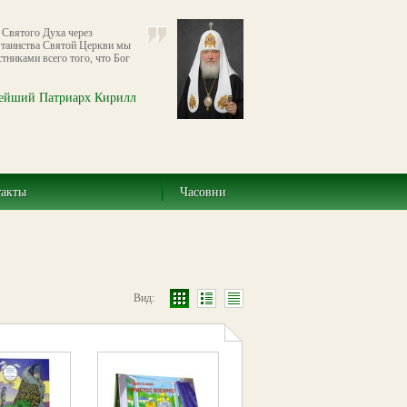
й Святого Духа через
е таинства Святой Церкви мы
стниками всего того, что Бог
ейший Патриарх Кирилл
такты
Часовни
Вид: