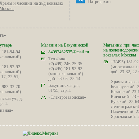
Патриархии
Храмы и часовни на ж/д вокзалах
Москвы
га»
утварь
Магазин на Бакунинской
Магазины при час
на железнодорож
) 181-94-94
84992462535@mail.ru
вокзалах Москвы
канальный)
Тел./факс:
+7(495) 181-92
+7(499) 246-25-35
) 181-92-92
(многоканальн
+7(495) 181-92-92
канальный)
доб. 23-32, 22-
(многоканальный)
-17, 22-51,
доб. 23-03, 23-14
Храмы и часов
Бакунинская ул.,
) 983-33-70
Белорусский: 
81/55, стр.1.
канальный)
Казанский 23-
Киевский: 23-
«Электрозаводская»
ская ул., д.
Курский: 23-6
р. 1.
Ленинградский
ивная»
Павелецкий: 2
Ярославский: 