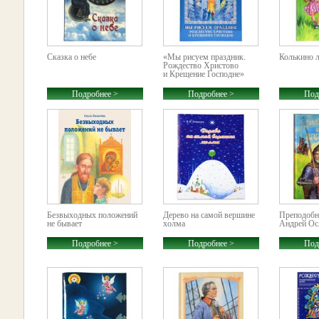
Сказка о небе
«Мы рисуем праздник.
Колькино 
Рождество Христово
и Крещение Господне»
Подробнее >
Подробнее >
Под
Безвыходных положений
Дерево на самой вершине
Преподобн
не бывает
холма
Андрей Ос
Подробнее >
Подробнее >
Под