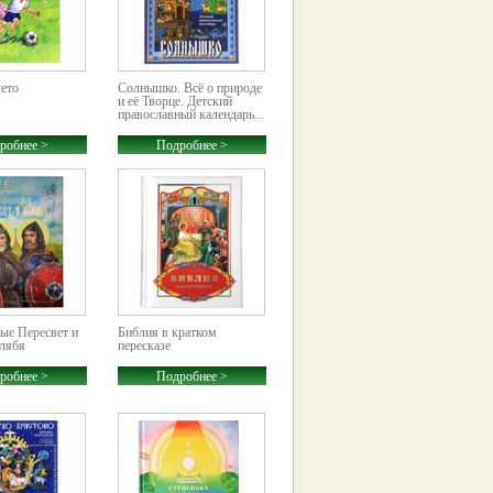
лето
Солнышко. Всё о природе
и её Творце. Детский
православный календарь...
робнее >
Подробнее >
ые Пересвет и
Библия в кратком
лябя
пересказе
робнее >
Подробнее >