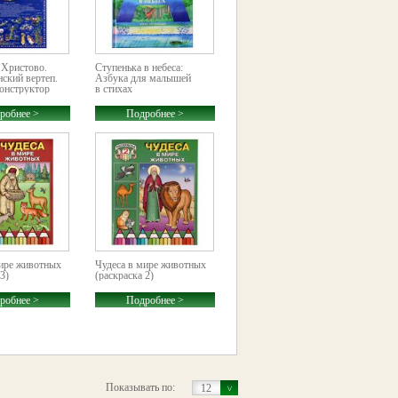
 Христово.
Ступенька в небеса:
ский вертеп.
Азбука для малышей
онструктор
в стихах
робнее >
Подробнее >
мире животных
Чудеса в мире животных
3)
(раскраска 2)
робнее >
Подробнее >
Показывать по:
12