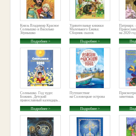
Князь Владимир Красное
Удивительные книжки
Патриарх 
Солнышко и Василько
Маленького Ёжика:
Православ
Зёрнышко
Сборник сказок
на 2020 го
Подробнее >
Подробнее >
Под
Солнышко. Год чудес
Путешествие
Присмотрис
Божиих. Детский
на Соловецкие острова
заметишь
православный календарь...
Подробнее >
Подробнее >
Под