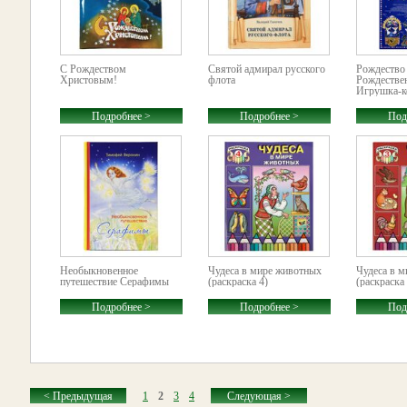
С Рождеством
Святой адмирал русского
Рождество
Христовым!
флота
Рождествен
Игрушка-к
Подробнее >
Подробнее >
Под
Необыкновенное
Чудеса в мире животных
Чудеса в 
путешествие Серафимы
(раскраска 4)
(раскраска 
Подробнее >
Подробнее >
Под
< Предыдущая
1
2
3
4
Следующая >