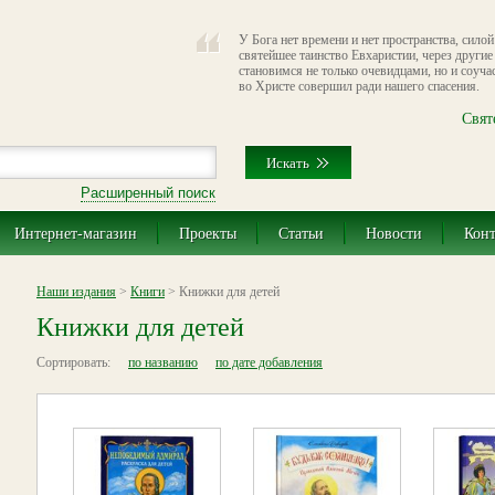
У Бога нет времени и нет пространства, сило
святейшее таинство Евхаристии, через други
становимся не только очевидцами, но и соуча
во Христе совершил ради нашего спасения.
Свят
Расширенный поиск
Интернет-магазин
Проекты
Статьи
Новости
Кон
Наши издания
>
Книги
> Книжки для детей
Книжки для детей
Сортировать:
по названию
по дате добавления