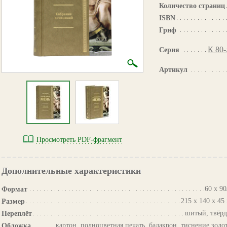
Количество страниц
ISBN
Гриф
К 80-
Серия
Артикул
Просмотреть PDF-фрагмент
Дополнительные характеристики
60 х 90
Формат
215 х 140 х 45
Размер
шитый, твёр
Переплёт
картон, полноцветная печать, балакрон, тиснение золо
Обложка