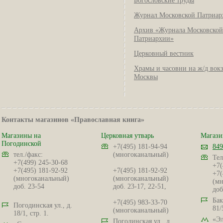
Богословские труды
Журнал Московской Патриар
Архив «Журнала Московской
Патриархии»
Церковный вестник
Храмы и часовни на ж/д вок
Москвы
Контакты магазинов «Православная книга»
Магазины на
Церковная утварь
Магази
Погодинской
+7(495) 181-94-94
849
тел./факс:
(многоканальный)
Тел
+7(499) 245-30-68
+7(
+7(495) 181-92-92
+7(495) 181-92-92
+7(
(многоканальный)
(многоканальный)
(мн
доб. 23-54
доб. 23-17, 22-51,
доб
Бак
+7(495) 983-33-70
Погодинская ул., д.
81/
(многоканальный)
18/1, стр. 1.
«Эл
Погодинская ул., д.