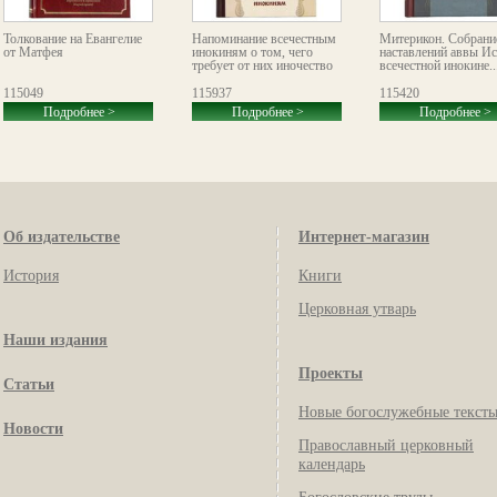
Толкование на Евангелие
Напоминание всечестным
Митерикон. Собрани
от Матфея
инокиням о том, чего
наставлений аввы И
требует от них иночество
всечестной инокине..
115049
115937
115420
Подробнее >
Подробнее >
Подробнее >
Об издательстве
Интернет-магазин
История
Книги
Церковная утварь
Наши издания
Проекты
Статьи
Новые богослужебные текст
Новости
Православный церковный
календарь