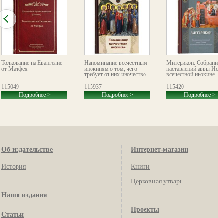
Толкование на Евангелие
Напоминание всечестным
Митерикон. Собрани
от Матфея
инокиням о том, чего
наставлений аввы И
требует от них иночество
всечестной инокине..
115049
115937
115420
Подробнее >
Подробнее >
Подробнее >
Об издательстве
Интернет-магазин
История
Книги
Церковная утварь
Наши издания
Проекты
Статьи